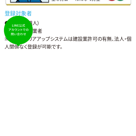
登録対象者
● 技能者（職⼈）
● 元請、下請業者
※ 建設キャリアアップシステムは建設業許可の有無、法⼈・個
⼈関係なく登録が可能です。
建設キャリアアップシステムのメリット
●事業者
技能者（従業員）の就業状況が容易に確認できます。現場の⼊
場管理が効率化されます。
●技能者
⾃⾝の資格や職歴を証明できるため働く現場にかかわらず適
正な評価と処遇が受けられます。
こんなお悩みを解決できます
元請から未登録者は現場入場禁止と言われた方